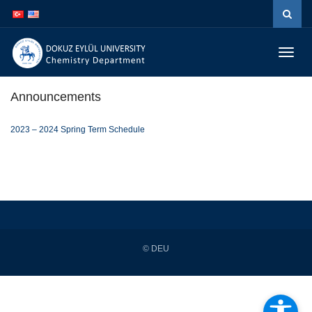
İçeriğe
Navigasyona
atla
atla
Menüy
Geç
Announcements
2023 – 2024 Spring Term Schedule
© DEU